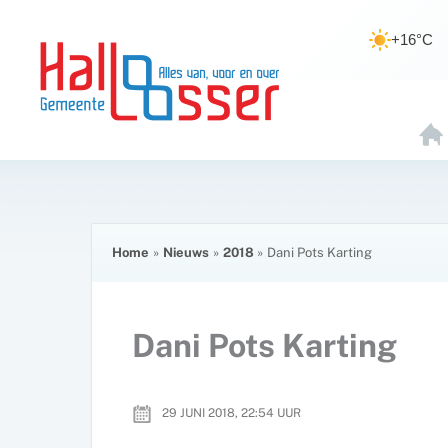
Ga
de
naar
inhoud
+16°C
de
inhoud
H
O
E
Home
Nieuws
2018
Dani Pots Karting
Dani Pots Karting
29 JUNI 2018, 22:54
UUR