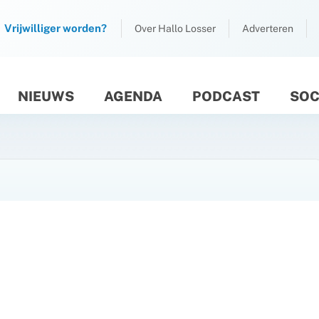
Vrijwilliger worden?
Over Hallo Losser
Adverteren
NIEUWS
AGENDA
PODCAST
SOC
M