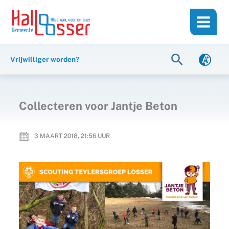
Ga
de
naar
inhoud
de
inhoud
Zoeken
Vrijwilliger worden?
Collecteren voor Jantje Beton
3 MAART 2018, 21:56
UUR