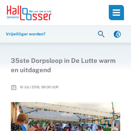
Ga
de
naar
inhoud
de
inhoud
Zoeken
Vrijwilliger worden?
35ste Dorpsloop in De Lutte warm
en uitdagend
16 JULI 2018, 08:00
UUR