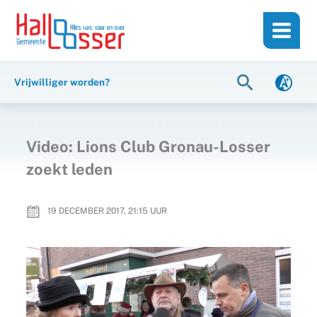
Ga
de
naar
inhoud
de
inhoud
Zoeken
Vrijwilliger worden?
Video: Lions Club Gronau-Losser
zoekt leden
19 DECEMBER 2017, 21:15
UUR