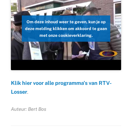
Om deze inhoud weer te geven, kun je op
deze melding klikken om akkoord te gaan
met onze cookieverklaring.
Klik hier voor alle programma’s van RTV-
Losser
.
Auteur: Bert Bos