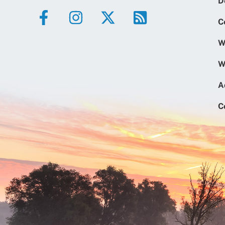
D
C
W
W
A
C