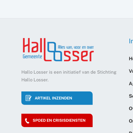
I
H
V
Hallo Losser is een initiatief van de Stichting
Hallo Losser.
A
S
ARTIKEL INZENDEN
O
O
SPOED EN CRISISDIENSTEN