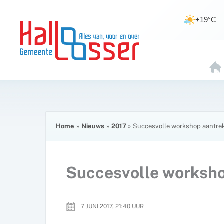
Ga
de
naar
inhoud
+19°C
de
inhoud
H
O
E
Home
Nieuws
2017
Succesvolle workshop aantrek
Succesvolle worksho
7 JUNI 2017, 21:40
UUR