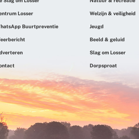
e Slag om Losser
Natuur & recreatie
entrum Losser
Welzijn & veiligheid
hatsApp Buurtpreventie
Jeugd
eerbericht
Beeld & geluid
dverteren
Slag om Losser
ontact
Dorpsproat