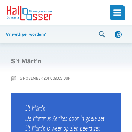
Ga
de
naar
inhoud
de
inhoud
Zoeken
Vrijwilliger worden?
S’t Märt’n
5 NOVEMBER 2017, 09:03
UUR