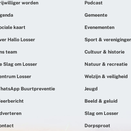
rijwilliger worden
Podcast
genda
Gemeente
ociale kaart
Evenementen
ver Hallo Losser
Sport & vereniginge
ns team
Cultuur & historie
e Slag om Losser
Natuur & recreatie
entrum Losser
Welzijn & veiligheid
hatsApp Buurtpreventie
Jeugd
eerbericht
Beeld & geluid
dverteren
Slag om Losser
ontact
Dorpsproat