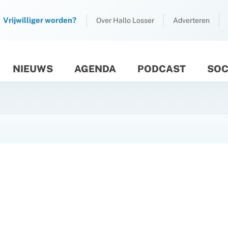
Vrijwilliger worden?
Over Hallo Losser
Adverteren
NIEUWS
AGENDA
PODCAST
SOC
M