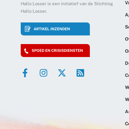
V
Hallo Losser is een initiatief van de Stichting
Hallo Losser.
A
S
ARTIKEL INZENDEN
O
O
SPOED EN CRISISDIENSTEN
D
C
W
W
A
C