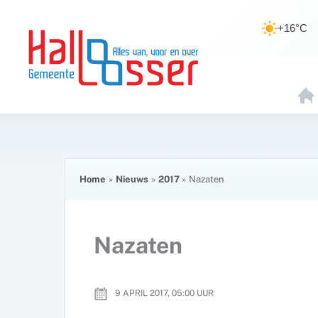
Ga
de
naar
inhoud
+16°C
de
inhoud
H
O
E
Home
Nieuws
2017
Nazaten
Nazaten
9 APRIL 2017, 05:00
UUR