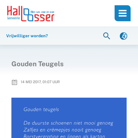
Ga
de
naar
inhoud
de
inhoud
Zoeken
Vrijwilliger worden?
Gouden Teugels
14 MEI 2017, 01:07
UUR