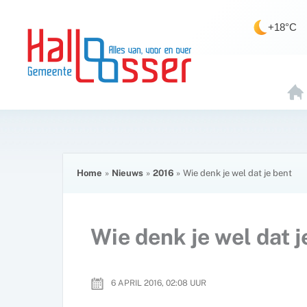
Ga
de
naar
inhoud
+18°C
de
inhoud
H
O
E
Home
Nieuws
2016
Wie denk je wel dat je bent
Wie denk je wel dat j
6 APRIL 2016, 02:08
UUR