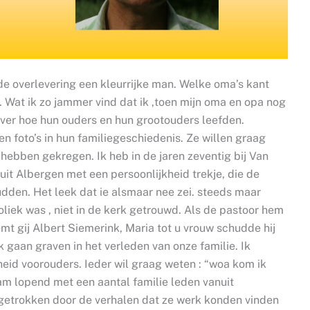
de overlevering een kleurrijke man. Welke oma’s kant
 Wat ik zo jammer vind dat ik ,toen mijn oma en opa nog
ver hoe hun ouders en hun grootouders leefden.
n foto’s in hun familiegeschiedenis. Ze willen graag
 hebben gekregen. Ik heb in de jaren zeventig bij Van
it Albergen met een persoonlijkheid trekje, die de
hudden. Het leek dat ie alsmaar nee zei. steeds maar
tholiek was , niet in de kerk getrouwd. Als de pastoor hem
mt gij Albert Siemerink, Maria tot u vrouw schudde hij
k gaan graven in het verleden van onze familie. Ik
id voorouders. Ieder wil graag weten : “woa kom ik
am lopend met een aantal familie leden vanuit
getrokken door de verhalen dat ze werk konden vinden