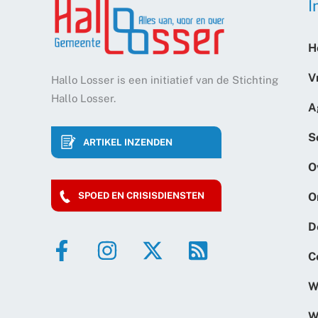
I
H
V
Hallo Losser is een initiatief van de Stichting
Hallo Losser.
A
S
ARTIKEL INZENDEN
O
O
SPOED EN CRISISDIENSTEN
D
C
W
W