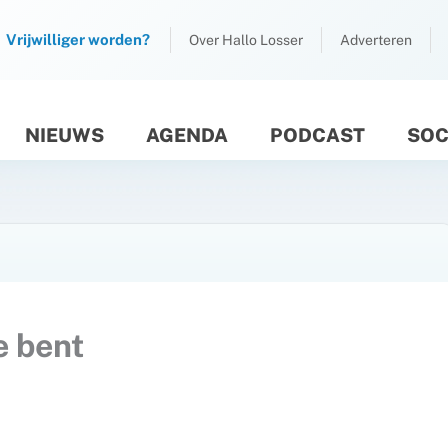
Vrijwilliger worden?
Over Hallo Losser
Adverteren
NIEUWS
AGENDA
PODCAST
SOC
M
e bent