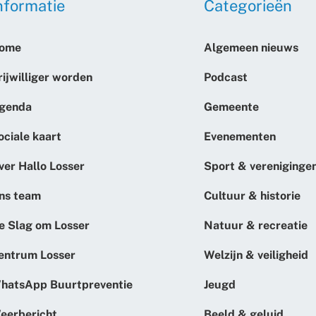
nformatie
Categorieën
ome
Algemeen nieuws
rijwilliger worden
Podcast
genda
Gemeente
ociale kaart
Evenementen
ver Hallo Losser
Sport & vereniginge
ns team
Cultuur & historie
e Slag om Losser
Natuur & recreatie
entrum Losser
Welzijn & veiligheid
hatsApp Buurtpreventie
Jeugd
eerbericht
Beeld & geluid