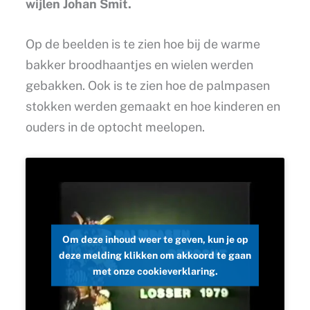
wijlen Johan Smit.
Op de beelden is te zien hoe bij de warme
bakker broodhaantjes en wielen werden
gebakken. Ook is te zien hoe de palmpasen
stokken werden gemaakt en hoe kinderen en
ouders in de optocht meelopen.
Om deze inhoud weer te geven, kun je op
deze melding klikken om akkoord te gaan
met onze cookieverklaring.