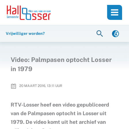
Ga
de
naar
inhoud
de
inhoud
Zoeken
Vrijwilliger worden?
Video: Palmpasen optocht Losser
in 1979
20 MAART 2016, 13:11
UUR
RTV-Losser heef een video gepubliceerd
van de Palmpasen optocht in Losser uit
1979. De video komt uit het archief van