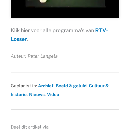
Klik hier voor alle programma’s van
RTV-
Losser
.
Auteur: Peter Langela
Geplaatst in:
Archief
,
Beeld & geluid
,
Cultuur &
historie
,
Nieuws
,
Video
Deel dit artikel via: