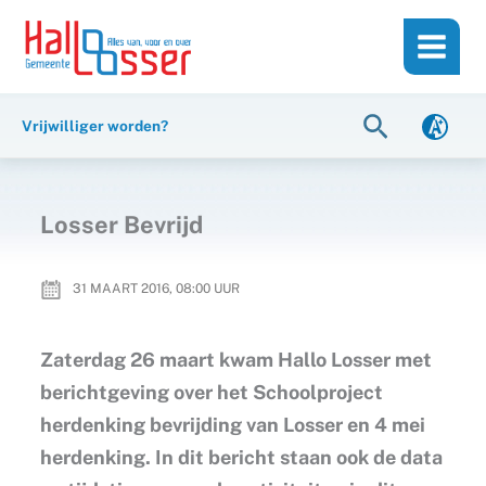
Ga
de
naar
inhoud
de
inhoud
Zoeken
Vrijwilliger worden?
Losser Bevrijd
31 MAART 2016, 08:00
UUR
Zaterdag 26 maart kwam Hallo Losser met
berichtgeving over het Schoolproject
herdenking bevrijding van Losser en 4 mei
herdenking. In dit bericht staan ook de data