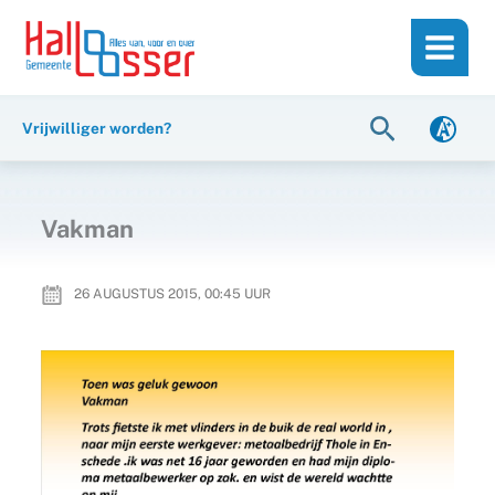
Ga
de
naar
inhoud
de
inhoud
Zoeken
Vrijwilliger worden?
Vakman
26 AUGUSTUS 2015, 00:45
UUR