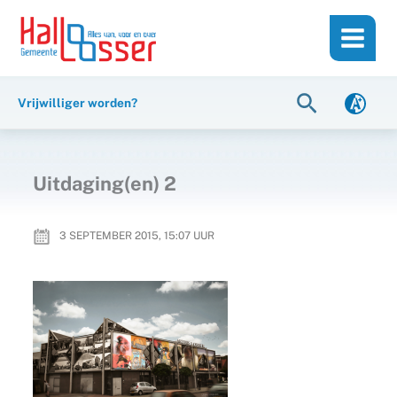
Ga
de
naar
inhoud
de
inhoud
Zoeken
Vrijwilliger worden?
Uitdaging(en) 2
3 SEPTEMBER 2015, 15:07
UUR