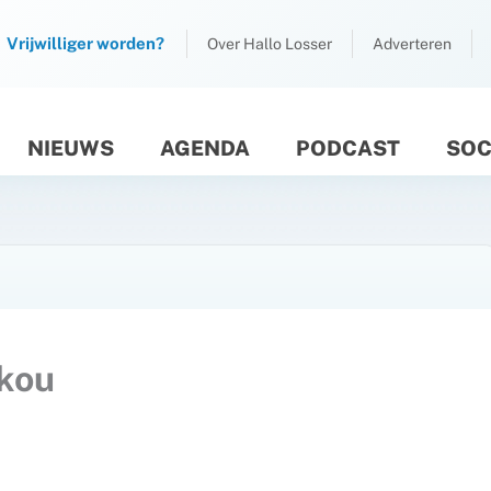
Vrijwilliger worden?
Over Hallo Losser
Adverteren
NIEUWS
AGENDA
PODCAST
SOC
M
skou