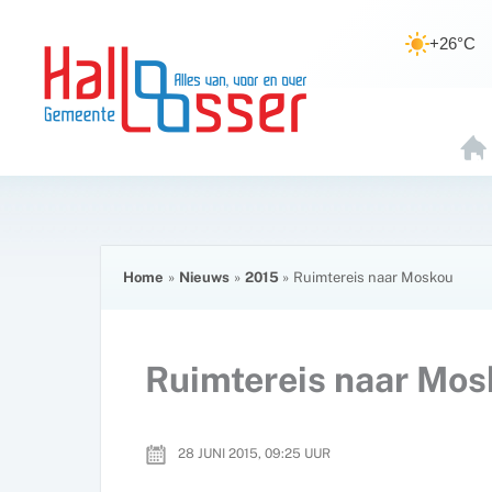
Ga
de
naar
inhoud
+26°C
de
inhoud
H
O
E
Home
Nieuws
2015
Ruimtereis naar Moskou
Ruimtereis naar Mo
28 JUNI 2015, 09:25
UUR