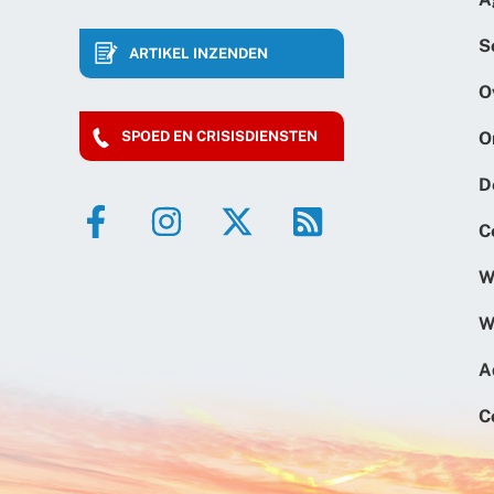
S
ARTIKEL INZENDEN
O
O
SPOED EN CRISISDIENSTEN
D
C
W
W
A
C