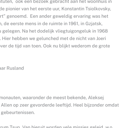
ituten, ook een bezoek gebracht aan het woonhuis in
pionier van het eerste uur, Konstantin Tsiolkovsky,
rt” genoemd. Een ander geweldig ervaring was het
 de eerste mens in de ruimte in 1961, in Gzjatsk,
gelegen. Na het dodelijk vliegtuigongeluk in 1968
 Hier hebben we gelunched met de nicht van Joeri
over de tijd van toen. Ook nu blijkt wederom de grote
monauten, waaronder de meest bekende, Aleksej
 Allen op zeer gevorderde leeftijd. Heel bijzonder omdat
e gebeurtenissen.
um Tsup. Van hieruit worden vele missies geleid, w.o.