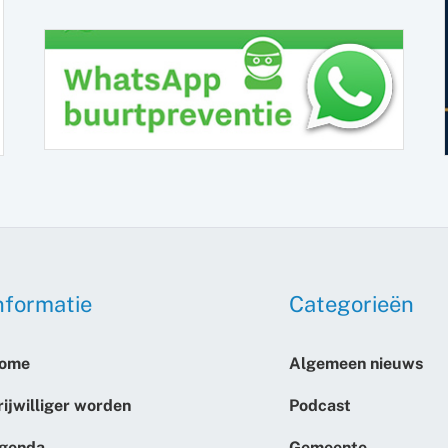
nformatie
Categorieën
ome
Algemeen nieuws
rijwilliger worden
Podcast
genda
Gemeente