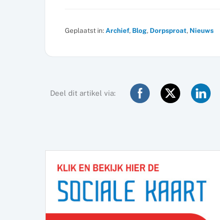
Geplaatst in:
Archief
,
Blog
,
Dorpsproat
,
Nieuws
Deel dit artikel via: