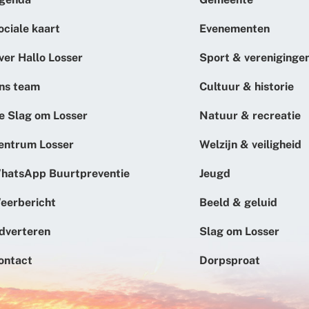
ociale kaart
Evenementen
ver Hallo Losser
Sport & vereniginge
ns team
Cultuur & historie
e Slag om Losser
Natuur & recreatie
entrum Losser
Welzijn & veiligheid
hatsApp Buurtpreventie
Jeugd
eerbericht
Beeld & geluid
dverteren
Slag om Losser
ontact
Dorpsproat