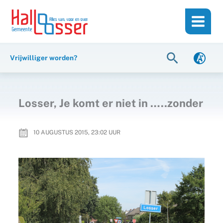
Ga
de
naar
inhoud
de
inhoud
Zoeken
Vrijwilliger worden?
Losser, Je komt er niet in …..zonder
10 AUGUSTUS 2015, 23:02
UUR