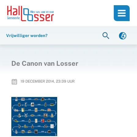
Ga
de
naar
inhoud
de
inhoud
Zoeken
Vrijwilliger worden?
De Canon van Losser
19 DECEMBER 2014, 23:39
UUR