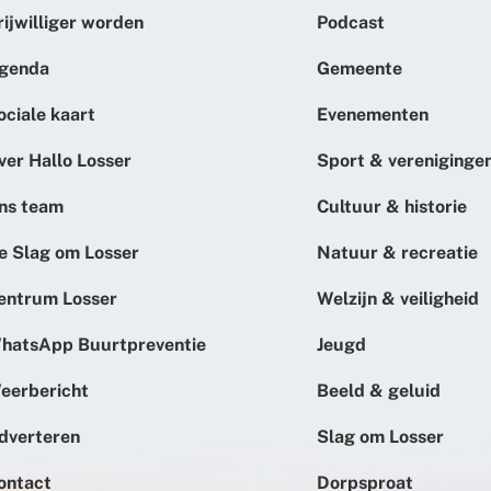
rijwilliger worden
Podcast
genda
Gemeente
ociale kaart
Evenementen
ver Hallo Losser
Sport & vereniginge
ns team
Cultuur & historie
e Slag om Losser
Natuur & recreatie
entrum Losser
Welzijn & veiligheid
hatsApp Buurtpreventie
Jeugd
eerbericht
Beeld & geluid
dverteren
Slag om Losser
ontact
Dorpsproat