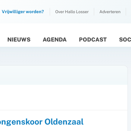
Vrijwilliger worden?
Over Hallo Losser
Adverteren
NIEUWS
AGENDA
PODCAST
SOC
M
ongenskoor Oldenzaal