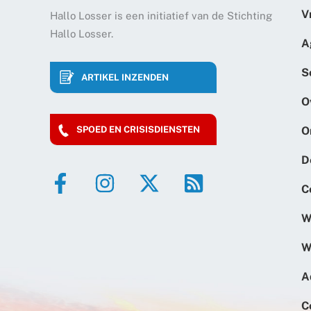
V
Hallo Losser is een initiatief van de Stichting
Hallo Losser.
A
S
ARTIKEL INZENDEN
O
O
SPOED EN CRISISDIENSTEN
D
C
W
W
A
C