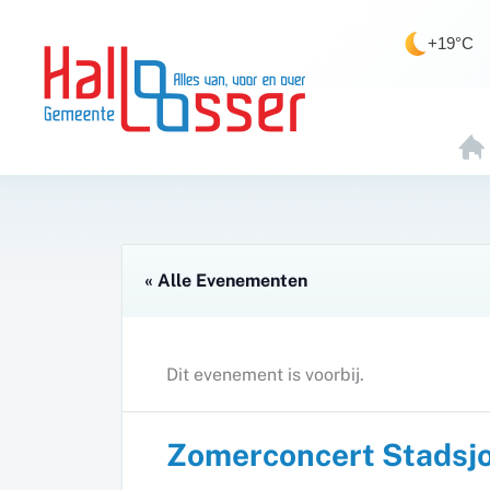
Ga
de
naar
inhoud
+19°C
de
inhoud
H
O
E
« Alle Evenementen
Dit evenement is voorbij.
Zomerconcert Stadsj