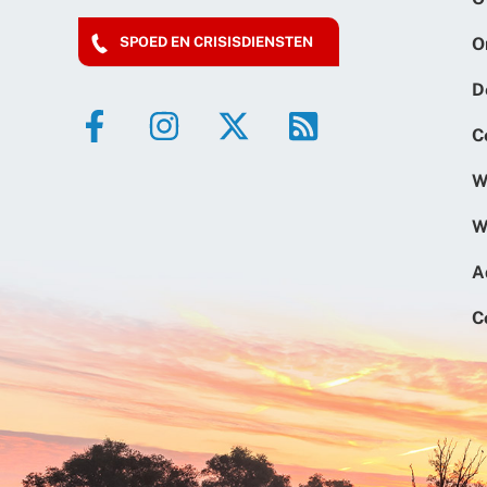
O
SPOED EN CRISISDIENSTEN
D
C
W
W
A
C