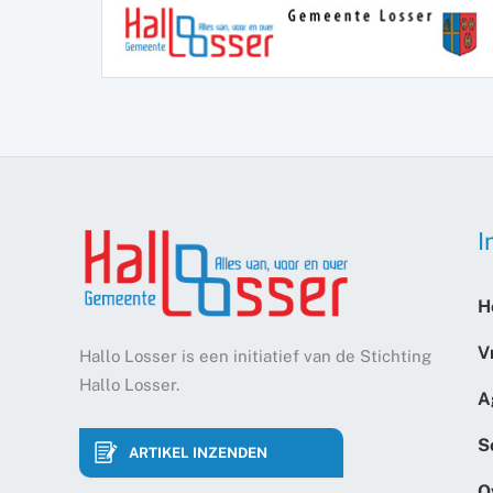
I
H
V
Hallo Losser is een initiatief van de Stichting
Hallo Losser.
A
S
ARTIKEL INZENDEN
O