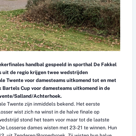
kerfinales handbal gespeeld in sporthal De Fakkel
 uit de regio krijgen twee wedstrijden
nale Twente voor damesteams uitkomend tot en met
rik Bartels Cup voor damesteams uitkomend in de
 Twente/Salland/Achterhoek.
nale Twente zijn inmiddels bekend. Het eerste
ser wist zich na winst in de halve finale op
edstrijd stond het team voor maar tot de laatste
 De Losserse dames wisten met 23-21 te winnen. Hun
S2 uit Zenderen/Bornerbroek. Zij wisten hun halve