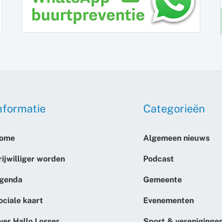
nformatie
Categorieën
ome
Algemeen nieuws
rijwilliger worden
Podcast
genda
Gemeente
ociale kaart
Evenementen
ver Hallo Losser
Sport & vereniginge