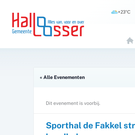
Ga
de
naar
inhoud
+23°C
de
inhoud
H
O
E
« Alle Evenementen
Dit evenement is voorbij.
Sporthal de Fakkel str