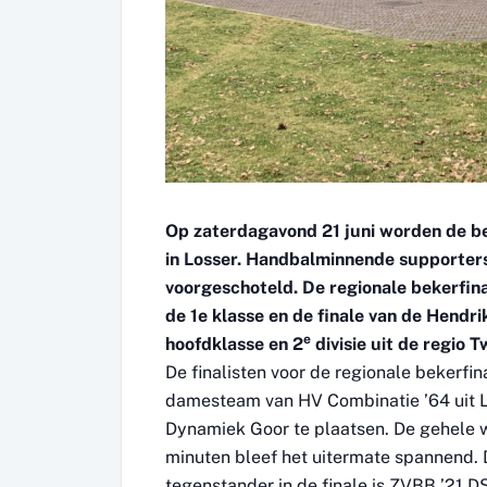
Op zaterdagavond 21 juni worden de be
in Losser. Handbalminnende supporters
voorgeschoteld. De regionale bekerfi
de 1e klasse en de finale van de Hend
e
hoofdklasse en 2
divisie uit de regio
De finalisten voor de regionale bekerfi
damesteam van HV Combinatie ’64 uit Los
Dynamiek Goor te plaatsen. De gehele w
minuten bleef het uitermate spannend.
tegenstander in de finale is ZVBB ’21 D