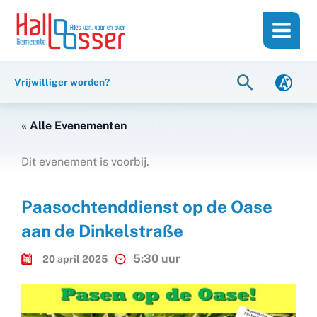
Ga
de
naar
inhoud
de
inhoud
Zoeken
Vrijwilliger worden?
« Alle Evenementen
Dit evenement is voorbij.
Paasochtenddienst op de Oase
aan de Dinkelstraße
5:30 uur
20 april 2025