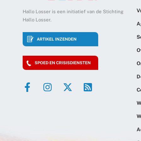
V
Hallo Losser is een initiatief van de Stichting
Hallo Losser.
A
S
ARTIKEL INZENDEN
O
O
SPOED EN CRISISDIENSTEN
D
C
W
W
A