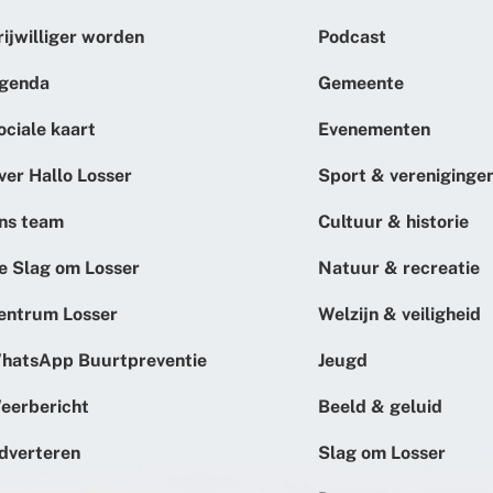
rijwilliger worden
Podcast
genda
Gemeente
ociale kaart
Evenementen
ver Hallo Losser
Sport & vereniginge
ns team
Cultuur & historie
e Slag om Losser
Natuur & recreatie
entrum Losser
Welzijn & veiligheid
hatsApp Buurtpreventie
Jeugd
eerbericht
Beeld & geluid
dverteren
Slag om Losser