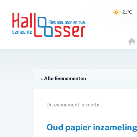
Ga
de
naar
inhoud
+21°C
de
inhoud
H
O
E
« Alle Evenementen
Dit evenement is voorbij.
Oud papier inzameling