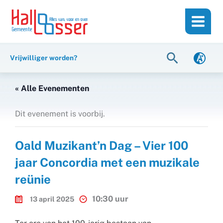
Ga
de
naar
inhoud
de
inhoud
Zoeken
Vrijwilliger worden?
« Alle Evenementen
Dit evenement is voorbij.
Oald Muzikant’n Dag – Vier 100
jaar Concordia met een muzikale
reünie
10:30 uur
13 april 2025