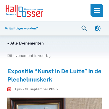
Ga
de
naar
inhoud
de
inhoud
Zoeken
Vrijwilliger worden?
« Alle Evenementen
Dit evenement is voorbij.
Expositie “Kunst in De Lutte” in de
Plechelmuskerk
1 juni - 30 september 2025