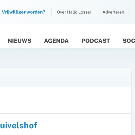
Vrijwilliger worden?
Over Hallo Losser
Adverteren
NIEUWS
AGENDA
PODCAST
SOC
M
uivelshof