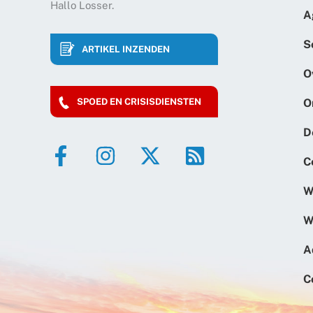
Hallo Losser.
A
S
ARTIKEL INZENDEN
O
O
SPOED EN CRISISDIENSTEN
D
C
W
W
A
C