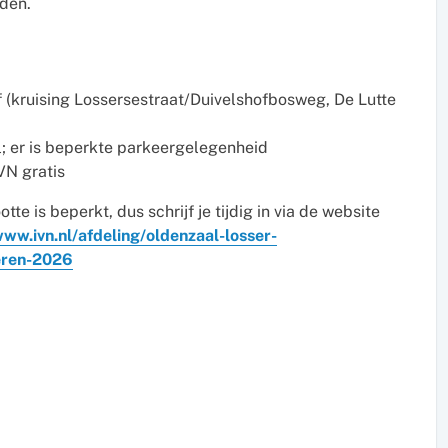
aden.
f (kruising Lossersestraat/Duivelshofbosweg, De Lutte
l; er is beperkte parkeergelegenheid
IVN gratis
e is beperkt, dus schrijf je tijdig in via de website
www.ivn.nl/afdeling/oldenzaal-losser-
ieren-2026