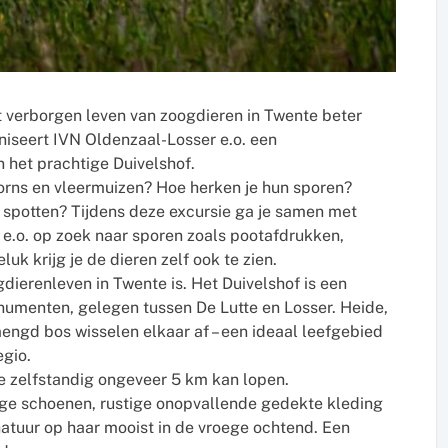
 verborgen leven van zoogdieren in Twente beter
iseert IVN Oldenzaal-Losser e.o. een
n het prachtige Duivelshof.
orns en vleermuizen? Hoe herken je hun sporen?
e spotten? Tijdens deze excursie ga je samen met
e.o. op zoek naar sporen zoals pootafdrukken,
uk krijg je de dieren zelf ook te zien.
dierenleven in Twente is. Het Duivelshof is een
umenten, gelegen tussen De Lutte en Losser. Heide,
engd bos wisselen elkaar af – een ideaal leefgebied
egio.
ie zelfstandig ongeveer 5 km kan lopen.
ige schoenen, rustige onopvallende gedekte kleding
natuur op haar mooist in de vroege ochtend. Een