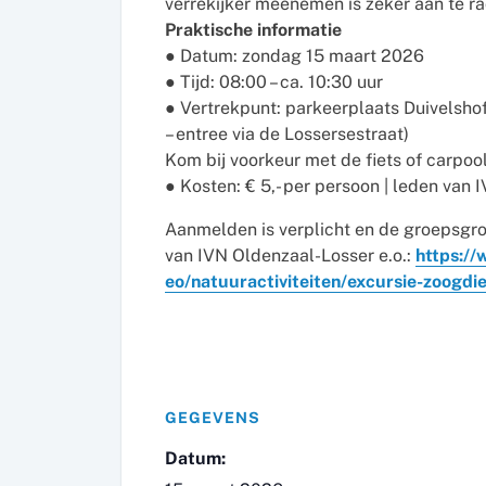
verrekijker meenemen is zeker aan te r
Praktische informatie
● Datum: zondag 15 maart 2026
● Tijd: 08:00 – ca. 10:30 uur
● Vertrekpunt: parkeerplaats Duivelsho
– entree via de Lossersestraat)
Kom bij voorkeur met de fiets of carpoo
● Kosten: € 5,- per persoon | leden van 
Aanmelden is verplicht en de groepsgroott
van IVN Oldenzaal-Losser e.o.:
https://
eo/natuuractiviteiten/excursie-zoogd
GEGEVENS
Datum: