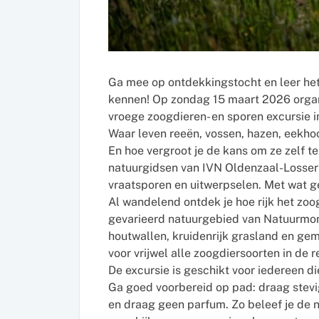
Ga mee op ontdekkingstocht en leer het
kennen! Op zondag 15 maart 2026 organ
vroege zoogdieren- en sporen excursie i
Waar leven reeën, vossen, hazen, eekho
En hoe vergroot je de kans om ze zelf t
natuurgidsen van IVN Oldenzaal-Losser 
vraatsporen en uitwerpselen. Met wat gel
Al wandelend ontdek je hoe rijk het zoog
gevarieerd natuurgebied van Natuurmon
houtwallen, kruidenrijk grasland en gem
voor vrijwel alle zoogdiersoorten in de r
De excursie is geschikt voor iedereen d
Ga goed voorbereid op pad: draag stev
en draag geen parfum. Zo beleef je de 