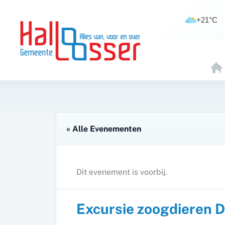
Ga
de
naar
inhoud
+21°C
de
inhoud
H
O
E
« Alle Evenementen
Dit evenement is voorbij.
Excursie zoogdieren D