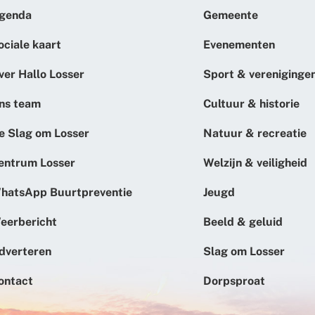
genda
Gemeente
ociale kaart
Evenementen
ver Hallo Losser
Sport & vereniginge
ns team
Cultuur & historie
e Slag om Losser
Natuur & recreatie
entrum Losser
Welzijn & veiligheid
hatsApp Buurtpreventie
Jeugd
eerbericht
Beeld & geluid
dverteren
Slag om Losser
ontact
Dorpsproat