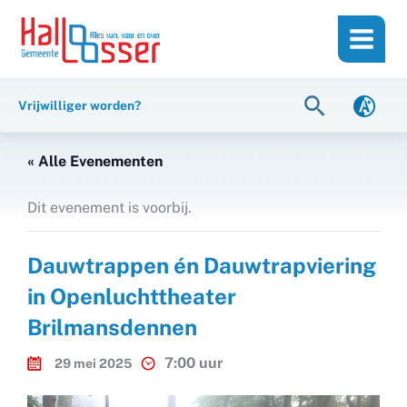
Ga
de
naar
inhoud
de
inhoud
Zoeken
Vrijwilliger worden?
« Alle Evenementen
Dit evenement is voorbij.
Dauwtrappen én Dauwtrapviering
in Openluchttheater
Brilmansdennen
7:00 uur
29 mei 2025