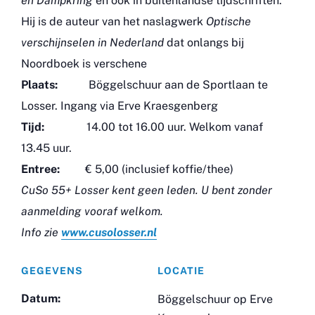
en Dampkring
en ook in buitenlandse tijdschriften.
Hij is de auteur van het naslagwerk
Optische
verschijnselen in Nederland
dat onlangs bij
Noordboek is verschene
Plaats:
Böggelschuur aan de Sportlaan te
Losser. Ingang via Erve Kraesgenberg
Tijd:
14.00 tot 16.00 uur. Welkom vanaf
13.45 uur.
Entree:
€ 5,00 (inclusief koffie/thee)
CuSo 55+ Losser kent geen leden. U bent zonder
aanmelding vooraf welkom.
Info zie
www.cusolosser.nl
GEGEVENS
LOCATIE
Datum:
Böggelschuur op Erve