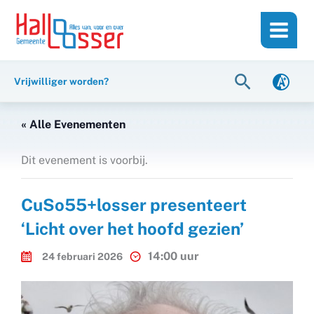
Ga
de
naar
inhoud
de
inhoud
Zoeken
Vrijwilliger worden?
« Alle Evenementen
Dit evenement is voorbij.
CuSo55+losser presenteert
‘Licht over het hoofd gezien’
14:00 uur
24 februari 2026